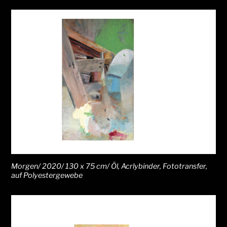
Morgen/ 2020/ 130 x 75 cm/ Öl, Acrlybinder, Fototransfer,
auf Polyestergewebe